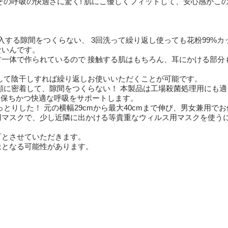
その呼吸の快適さに驚く! 肌にこ優しくフィットして、安心感がこ
侵入する隙間をつくらない、 3回洗って繰り返し使っても花粉99%カ
ないんです。
一体で作られているので 接触する肌はもちろん、耳にかける部分
して陰干しすれば繰り返しお使いいただくことが可能です。
顔に密着して、隙間をつくらない！ 本製品は工場殺菌処理用にも
潔を保ちかつ快適な呼吸をサポートします。
とりした！ 元の横幅29cmから最大40cmまで伸び、男女兼用で
用マスクで、少し近隣に出かける等貴重なウィルス用マスクを使う
可とさせていただきます。
象となる可能性があります。