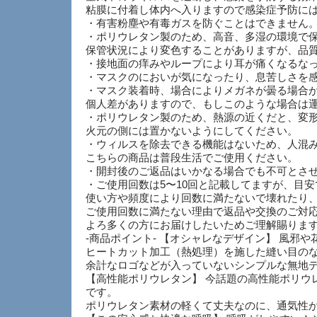
粘膜に付着し体内へ入りますので感染症予防に
・有害粉塵や有毒ガスを防ぐことはできません
・ポリウレタン製のため、高音、多湿の環境で
保管状況により変色することがありますが、品
・接地面の痒みやループにより耳が痛くなるな
・マスクのにおいが気になったり、息苦しさを
・マスク装着時、場合によりメガネが曇る場合
個人差がありますので、もしこのような場合は
・ポリウレタン製のため、熱源の近くだと、変
火元の側には置かないようにしてください。
・ウィルスを除去できる機能はないため、人混
こちらの商品は普段生活でご使用ください。
・開封後のご返品はいかなる場合でも不可とさ
・ご使用回数は5〜10回と記載してますが、目
使い方や頻度により回数に満たないで壊れたり
ご使用回数に満たない理由で返品や交換のご対
よろ多くの方にお届けしたいためご理解賜りま
-商品ポイント- 【オシャレなデザイン】 風
ヒートカット加工（熱処理）を施した縫い目のな
余計なロゴなどが入っていないシンプルな無地
【高性能ポリウレタン】 今話題の高性能ポリウ
です。
ポリウレタン素材の軽くて丈夫なのに、通気性が