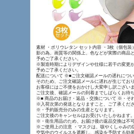
素材 ・ポリウレタン セット内容 ・3枚（個包装） サイ
影の為、画質等の関係上、色などが実際の商品
予めご了承ください。
※製造時期によりデザインや仕様に若干の変更
予めご了承ください。
配送について ※■ご注文確認メールの遅れにつ
そのため、ご注文確認メールに遅れが生じてお
お客様にはご不便をおかけし大変申し訳ござい
ご注文後、確認メールの到着までしばらくお待
※■ 商品のお届け・返品・交換について ※・
※入荷次第の発送となりますこと、ご了承くだ
※・予約販売分のみの生産となります。
ご注文後のキャンセルはお受けいたしかねます
※・衛生用品のため、お届け後の返品交換は不
※ご使用上の注意 ・マスクは、咳やくしゃみの
空気中のウイルスを遮断し、感染を予防する効