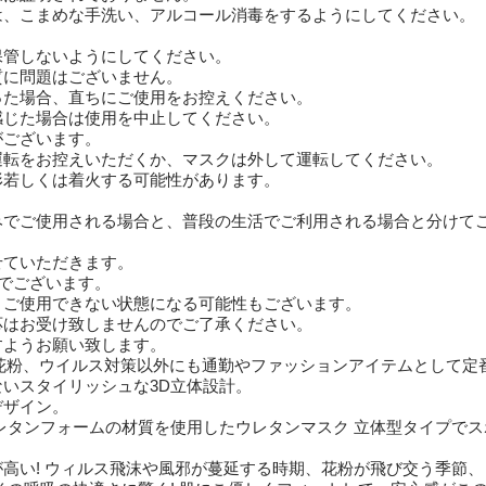
は、こまめな手洗い、アルコール消毒をするようにしてください。
。
保管しないようにしてください。
質に問題はございません。
った場合、直ちにご使用をお控えください。
感じた場合は使用を中止してください。
がございます。
運転をお控えいただくか、マスクは外して運転してください。
形若しくは着火する可能性があります。
みでご使用される場合と、普段の生活でご利用される場合と分けて
せていただきます。
安でございます。
、ご使用できない状態になる可能性もございます。
応はお受け致しませんのでご了承ください。
すようお願い致します。
邪や花粉、ウイルス対策以外にも通勤やファッションアイテムとして定
いスタイリッシュな3D立体設計。
デザイン。
レタンフォームの材質を使用したウレタンマスク 立体型タイプで
高い! ウィルス飛沫や風邪が蔓延する時期、花粉が飛び交う季節、