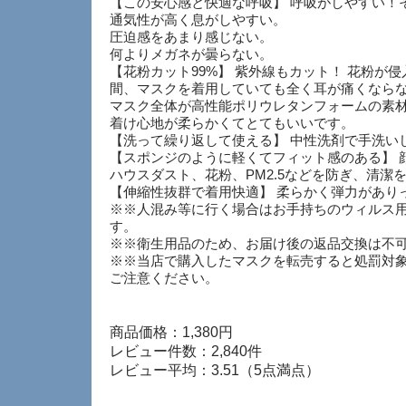
【この安心感と快適な呼吸】 呼吸がしやすい！
通気性が高く息がしやすい。
圧迫感をあまり感じない。
何よりメガネが曇らない。
【花粉カット99%】 紫外線もカット！ 花粉が
間、マスクを着用していても全く耳が痛くなら
マスク全体が高性能ポリウレタンフォームの素材
着け心地が柔らかくてとてもいいです。
【洗って繰り返して使える】 中性洗剤で手洗い
【スポンジのように軽くてフィット感のある】 
ハウスダスト、花粉、PM2.5などを防ぎ、清
【伸縮性抜群で着用快適】 柔らかく弾力がありっ
※※人混み等に行く場合はお手持ちのウィルス
す。
※※衛生用品のため、お届け後の返品交換は不
※※当店で購入したマスクを転売すると処罰対
ご注意ください。
商品価格：1,380円
レビュー件数：2,840件
レビュー平均：3.51（5点満点）