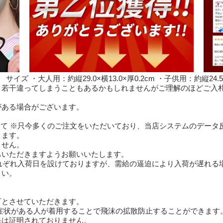
ズ ・大人用：約縦29.0×横13.0×厚0.2cm ・子供用：約縦24.5×
と若干違ってしまうこともあるかもしれませんがご理解のほどご入
がある場合がございます。
いて ※只今多くのご注文をいただいており、当店システムのデータ
ります。
ません。
ちいただきますようお願いいたします。
それぞれ入荷日を設けておりますが、需給の逼迫により入荷が遅れる
さい。
。
可とさせていただきます。
症状がある人が着用することで飛沫の拡散防止することができます
果は証明されておりません。