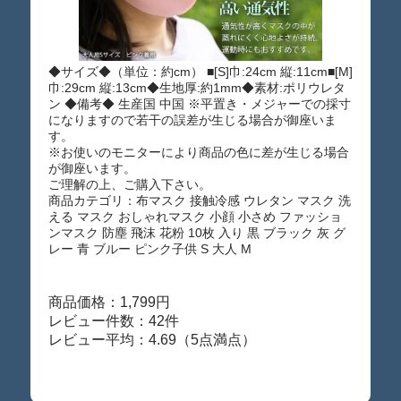
◆サイズ◆（単位：約cm） ■[S]巾:24cm 縦:11cm■[M]
巾:29cm 縦:13cm◆生地厚:約1mm◆素材:ポリウレタ
ン ◆備考◆ 生産国 中国 ※平置き・メジャーでの採寸
になりますので若干の誤差が生じる場合が御座いま
す。
※お使いのモニターにより商品の色に差が生じる場合
が御座います。
ご理解の上、ご購入下さい。
商品カテゴリ：布マスク 接触冷感 ウレタン マスク 洗
える マスク おしゃれマスク 小顔 小さめ ファッショ
ンマスク 防塵 飛沫 花粉 10枚 入り 黒 ブラック 灰 グ
レー 青 ブルー ピンク子供 S 大人 M
商品価格：1,799円
レビュー件数：42件
レビュー平均：4.69（5点満点）