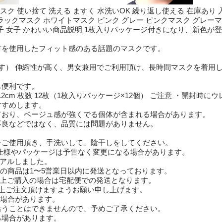
ク 使い捨て 洗える ますく 水洗いOK 繰り返し使える 在庫あり 入
ラックマスク ホワイトマスク ピンク グレー ピンクマスク グレーマスク
 男子 女子 かわいい商品説明 1枚入りパッケージ付きになり、新色
材を使用したフィット感のある話題のマスクです。
す） 伸縮性が高く、男女兼用でご利用頂け、長時間マスクを着用
も便利です。
 0.2cm 枚数 12枚（1枚入りパッケージ×12個） ご注意 ・開
すすめします。
ており、ベージュ感が強くでる個体が含まれる場合があります。
不良などではなく、品質には問題がありません。
をご使用頂き、手洗いして、陰干しをしてください。
仕様やパッケージは予告なく変更になる場合があります。
ーアルしました。
の商品は1〜5営業日以内に発送となっております。
ト以上ご購入の場合は宅配便での発送となります。
上ご注文頂けますようお願い申し上げます。
る場合があります。
沿うことはできませんので、予めご了承ください。
る場合があります。