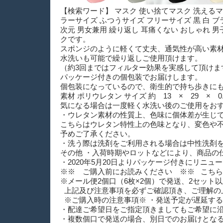
【検索ワード】 マスク 使い捨てマスク 洗えるマス
ラーサイズ ふつうサイズ フリーサイズ 黒 白 ブ
次元 男女兼用 繰り返し 耳痛くない おしゃれ
クです。
スポンジのように軽くて丈夫、通気性が高い素
水洗いも可能で繰り返しご使用頂けます。
（約3回まではフィルター効果を実感して頂けま
パッケージ付きの個包装でお届けします。
個包装になっているので、衛生的で持ち歩きに
素材 ポリウレタン サイズ 約 13 × 29 ×
気になる場合は一度軽く水洗い後のご使用をお
・ウレタン素材の性質上、色味に個体差が生じ
こちらはウレタン特性上の色味となり、変色や
予めご了承ください。
・洗う際は洗剤をご利用される場合は中性洗剤
その他 ・入荷時期やロットなどにより、商品の
・2020年5月20日よりパッケージ付きにリニュ
※※ ご購入前にお読みください ※※ こちら
※メール便2個口（6枚×2個）で発送、2セッ
上記及び注意事項を必ずご確認頂き、ご理解の
※ご購入時の注意事項※ ・発送予定が遅延す
・配達ご希望日をご指定頂きましてもご希望に
・複数個口で発送の場合、別日でのお届けとな